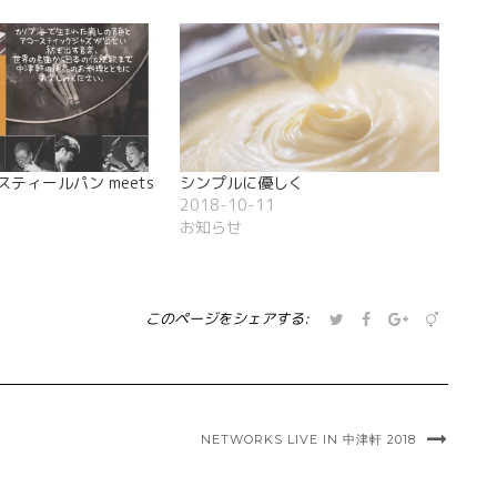
スティールパン meets
シンプルに優しく
2018-10-11
お知らせ
ク
Facebook
ク
ク
このページをシェアする:
リ
で
リ
リ
ッ
共
ッ
ッ
ク
有
ク
ク
し
す
し
し
て
る
て
て
Twitter
に
Google+
Pocket
で
は
で
で
NETWORKS LIVE IN 中津軒 2018
共
ク
共
シ
有
リ
有
ェ
(新
ッ
(新
ア
し
ク
し
(新