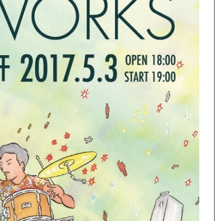
し
ク
し
(新
い
し
い
し
ウ
て
ウ
い
ィ
く
ィ
ウ
ン
だ
ン
ィ
ド
さ
ド
ン
ウ
い
ウ
ド
で
(新
で
ウ
開
し
開
で
き
い
き
開
ま
ウ
ま
き
す)
ィ
す)
ま
ン
す)
ド
ウ
で
開
き
ま
す)