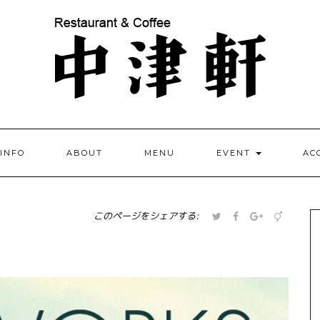
INFO
ABOUT
MENU
EVENT
AC
ク
Facebook
ク
ク
このページをシェアする:
リ
で
リ
リ
ッ
共
ッ
ッ
ク
有
ク
ク
し
す
し
し
て
る
て
て
Twitter
に
Google+
Pocket
で
は
で
で
共
ク
共
シ
有
リ
有
ェ
(新
ッ
(新
ア